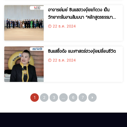
อาจารย์เมย์ ซินแสฮวงจุ้ยแก้ดวง เป็น
วิทยากรในงานสัมมนา “หลักสูตรธรรมาภิ
บาลการจัดการที่ดินและอสังหาริมทรัพย์ชั้น
22 ธ.ค. 2024
สูง” รุ่นที่ 1
ซินแสชื่อดัง แนะศาสตร์ฮวงจุ้ยเปลี่ยนชีวิต
22 ธ.ค. 2024
1
2
3
…
6
7