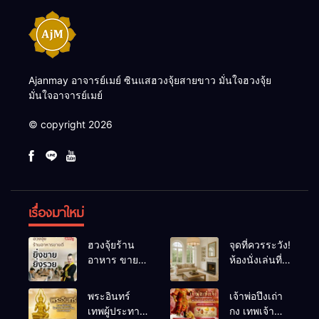
Ajanmay อาจารย์เมย์ ซินแสฮวงจุ้ยสายขาว มั่นใจฮวงจุ้ย
มั่นใจอาจารย์เมย์
© copyright 2026
เรื่องมาใหม่
ฮวงจุ้ยร้าน
จุดที่ควรระวัง!
อาหาร ขายดี
ห้องนั่งเล่นที่
ยิ่งขายยิ่งรวย!
เผลอทำให้
เคล็ดลับปรับ
พลังชีวิต
พระอินทร์
เจ้าพ่อปึงเถ่า
ดวง ปรับร้าน
ถดถอย
เทพผู้ประทาน
กง เทพเจ้า