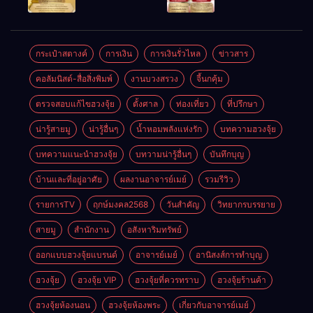
ให้ลูกค้าแน่น
ชัยชนะ
แห่งโชคลาภ
ตลอดปี
อำนาจ และ
ความมั่นคง
ปัญญา
และสุขภาพดี
กระเป๋าสตางค์
การเงิน
การเงินรั่วไหล
ข่าวสาร
คอลัมนิสต์-สื่อสิ่งพิมพ์
งานบวงสรวง
จี้นกคุ้ม
ตรวจสอบแก้ไขฮวงจุ้ย
ตั้งศาล
ท่องเที่ยว
ที่ปรึกษา
น่ารู้สายมู
น่ารู้อื่นๆ
น้ำหอมพลังแห่งรัก
บทความฮวงจุ้ย
บทความแนะนำฮวงจุ้ย
บทวามน่ารู้อื่นๆ
บันทึกบุญ
บ้านและที่อยู่อาศัย
ผลงานอาจารย์เมย์
รวมรีวิว
รายการTV
ฤกษ์มงคล2568
วันสำคัญ
วิทยากรบรรยาย
สายมู
สำนักงาน
อสังหาริมทรัพย์
ออกแบบฮวงจุ้ยแบรนด์
อาจารย์เมย์
อานิสงส์การทำบุญ
ฮวงจุ้ย
ฮวงจุ้ย VIP
ฮวงจุ้ยที่ควรทราบ
ฮวงจุ้ยร้านค้า
ฮวงจุ้ยห้องนอน
ฮวงจุ้ยห้องพระ
เกี่ยวกับอาจารย์เมย์