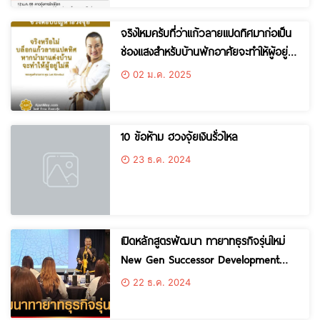
จริงไหมครับที่ว่าแก้วลายแปดทิศมาก่อเป็น
ช่องแสงสำหรับบ้านพักอาศัยจะทำให้ผู้อยู่ไม่
ดี
02 ม.ค. 2025
10 ข้อห้าม ฮวงจุ้ยเงินรั่วไหล
23 ธ.ค. 2024
เปิดหลักสูตรพัฒนา ทายาทธุรกิจรุ่นใหม่
New Gen Successor Development
Program ให้แก่กลุ่มตัวแทนจำหน่ายสินค้า
22 ธ.ค. 2024
ในบริษัท เดอเบล จำกัด บริษัท กลุ่ม TCP
หัวข้อ “8 เคล็ดลับ เสริมฮวงจุ้ยให้ธุรกิจรุ่ง