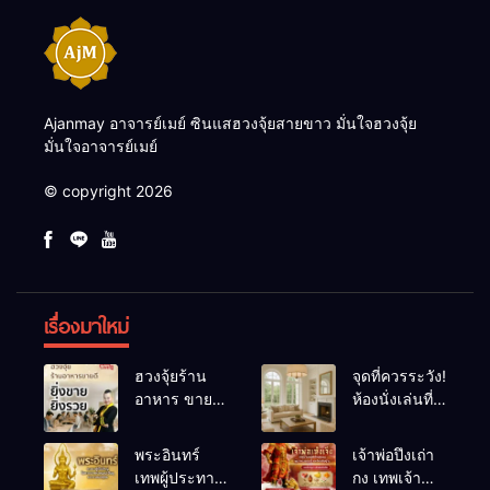
Ajanmay อาจารย์เมย์ ซินแสฮวงจุ้ยสายขาว มั่นใจฮวงจุ้ย
มั่นใจอาจารย์เมย์
© copyright 2026
เรื่องมาใหม่
ฮวงจุ้ยร้าน
จุดที่ควรระวัง!
อาหาร ขายดี
ห้องนั่งเล่นที่
ยิ่งขายยิ่งรวย!
เผลอทำให้
เคล็ดลับปรับ
พลังชีวิต
พระอินทร์
เจ้าพ่อปึงเถ่า
ดวง ปรับร้าน
ถดถอย
เทพผู้ประทาน
กง เทพเจ้า