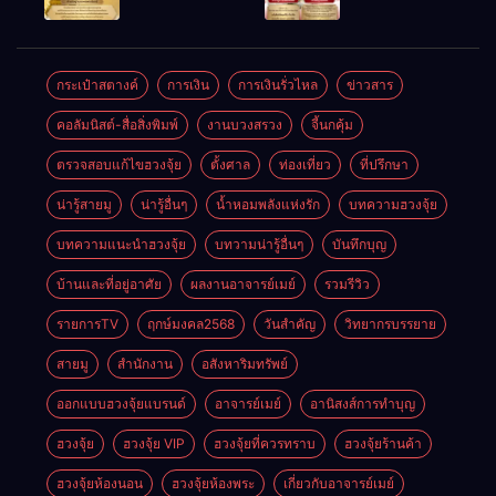
ให้ลูกค้าแน่น
ชัยชนะ
แห่งโชคลาภ
ตลอดปี
อำนาจ และ
ความมั่นคง
ปัญญา
และสุขภาพดี
กระเป๋าสตางค์
การเงิน
การเงินรั่วไหล
ข่าวสาร
คอลัมนิสต์-สื่อสิ่งพิมพ์
งานบวงสรวง
จี้นกคุ้ม
ตรวจสอบแก้ไขฮวงจุ้ย
ตั้งศาล
ท่องเที่ยว
ที่ปรึกษา
น่ารู้สายมู
น่ารู้อื่นๆ
น้ำหอมพลังแห่งรัก
บทความฮวงจุ้ย
บทความแนะนำฮวงจุ้ย
บทวามน่ารู้อื่นๆ
บันทึกบุญ
บ้านและที่อยู่อาศัย
ผลงานอาจารย์เมย์
รวมรีวิว
รายการTV
ฤกษ์มงคล2568
วันสำคัญ
วิทยากรบรรยาย
สายมู
สำนักงาน
อสังหาริมทรัพย์
ออกแบบฮวงจุ้ยแบรนด์
อาจารย์เมย์
อานิสงส์การทำบุญ
ฮวงจุ้ย
ฮวงจุ้ย VIP
ฮวงจุ้ยที่ควรทราบ
ฮวงจุ้ยร้านค้า
ฮวงจุ้ยห้องนอน
ฮวงจุ้ยห้องพระ
เกี่ยวกับอาจารย์เมย์