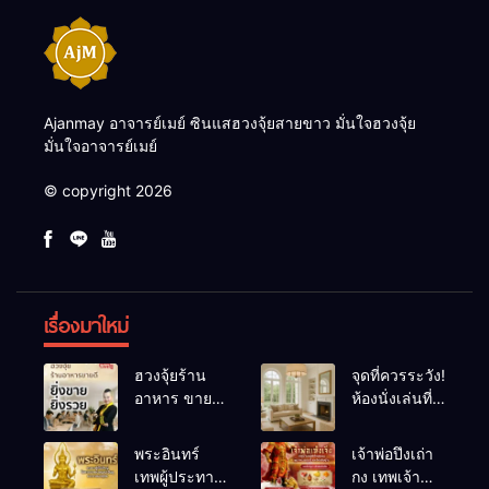
Ajanmay อาจารย์เมย์ ซินแสฮวงจุ้ยสายขาว มั่นใจฮวงจุ้ย
มั่นใจอาจารย์เมย์
© copyright 2026
เรื่องมาใหม่
ฮวงจุ้ยร้าน
จุดที่ควรระวัง!
อาหาร ขายดี
ห้องนั่งเล่นที่
ยิ่งขายยิ่งรวย!
เผลอทำให้
เคล็ดลับปรับ
พลังชีวิต
พระอินทร์
เจ้าพ่อปึงเถ่า
ดวง ปรับร้าน
ถดถอย
เทพผู้ประทาน
กง เทพเจ้า