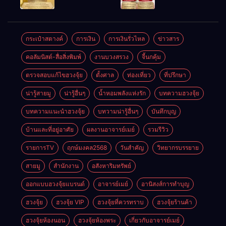
ให้ลูกค้าแน่น
ชัยชนะ
แห่งโชคลาภ
ตลอดปี
อำนาจ และ
ความมั่นคง
ปัญญา
และสุขภาพดี
กระเป๋าสตางค์
การเงิน
การเงินรั่วไหล
ข่าวสาร
คอลัมนิสต์-สื่อสิ่งพิมพ์
งานบวงสรวง
จี้นกคุ้ม
ตรวจสอบแก้ไขฮวงจุ้ย
ตั้งศาล
ท่องเที่ยว
ที่ปรึกษา
น่ารู้สายมู
น่ารู้อื่นๆ
น้ำหอมพลังแห่งรัก
บทความฮวงจุ้ย
บทความแนะนำฮวงจุ้ย
บทวามน่ารู้อื่นๆ
บันทึกบุญ
บ้านและที่อยู่อาศัย
ผลงานอาจารย์เมย์
รวมรีวิว
รายการTV
ฤกษ์มงคล2568
วันสำคัญ
วิทยากรบรรยาย
สายมู
สำนักงาน
อสังหาริมทรัพย์
ออกแบบฮวงจุ้ยแบรนด์
อาจารย์เมย์
อานิสงส์การทำบุญ
ฮวงจุ้ย
ฮวงจุ้ย VIP
ฮวงจุ้ยที่ควรทราบ
ฮวงจุ้ยร้านค้า
ฮวงจุ้ยห้องนอน
ฮวงจุ้ยห้องพระ
เกี่ยวกับอาจารย์เมย์