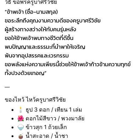
วิธี ขอพรครูบาศรีวิชัย
“ข้าพเจ้า (ชื่อ-นามสกุล)
ขอระลึกถึงคุณงามความดีของครูบาศรีวิชัย
ผู้สร้างทางสว่างให้กับคนรุ่นหลัง
ขอให้ข้าพเจ้าพบทางชีวิตที่ดีขึ้น
พบปัญญาและธรรมะที่นำพาให้เจริญ
พ้นจากอุปสรรคและเวรกรรม
ขอพลังแห่งความเพียรนี้ช่วยให้ข้าพเจ้าก้าวข้ามความทุกข์
ทั้งปวงด้วยเทอญ”
—
ของไหว้ ไหว้ครูบาศรีวิชัย
🕯 ธูป 3 ดอก / เทียน 1 เล่ม
🌺 ดอกไม้สีขาว / พวงมาลัย
🍚 ข้าวสุก 1 ถ้วยเล็ก
🧉 น้ำสะอาด / น้ำชา