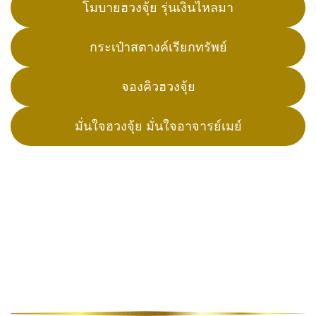
โมบายฮวงจุ้ย รุ่นเงินไหลมา
กระเป๋าสตางค์เรียกทรัพย์
จองคิวฮวงจุ้ย
มั่นใจฮวงจุ้ย มั่นใจอาจารย์เมย์