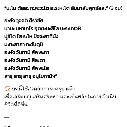
“นะโม ตัสสะ ภะคะวะโต อะระหะโต สัมมาสัมพุทธัสสะ”
(3 จบ)
อะยัง วุจฉติ ศีรวิชัย
นามะ มหาเถโร อุตตะมะสีโล นะระเทเวหิ
ปูชิโต โส ระโห ปัจจะยาทีนัง
มะทะลาภา กะวันตุมิ
อะหัง วันทามิ สัพพะทา
อะหัง วันทามิ สีละตา
อะหัง วันทามิ สัพพะโส
สาธุ สาธุ สาธุ อนุโมทามิฯ”
📿 บทนี้ใช้สวดสักการะครูบาเจ้า
เพื่อเสริมบุญ เสริมศรัทธา และเป็นพลังในการดำเนิน
ชีวิตที่ดีขึ้น
—