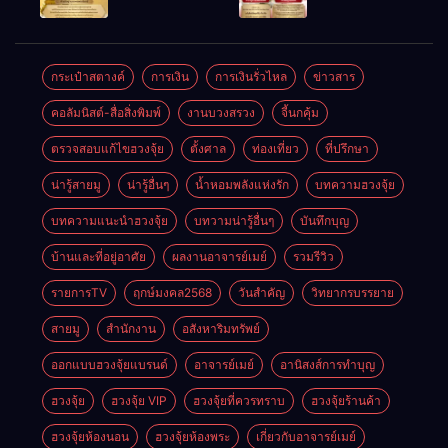
ให้ลูกค้าแน่น
ชัยชนะ
แห่งโชคลาภ
ตลอดปี
อำนาจ และ
ความมั่นคง
ปัญญา
และสุขภาพดี
กระเป๋าสตางค์
การเงิน
การเงินรั่วไหล
ข่าวสาร
คอลัมนิสต์-สื่อสิ่งพิมพ์
งานบวงสรวง
จี้นกคุ้ม
ตรวจสอบแก้ไขฮวงจุ้ย
ตั้งศาล
ท่องเที่ยว
ที่ปรึกษา
น่ารู้สายมู
น่ารู้อื่นๆ
น้ำหอมพลังแห่งรัก
บทความฮวงจุ้ย
บทความแนะนำฮวงจุ้ย
บทวามน่ารู้อื่นๆ
บันทึกบุญ
บ้านและที่อยู่อาศัย
ผลงานอาจารย์เมย์
รวมรีวิว
รายการTV
ฤกษ์มงคล2568
วันสำคัญ
วิทยากรบรรยาย
สายมู
สำนักงาน
อสังหาริมทรัพย์
ออกแบบฮวงจุ้ยแบรนด์
อาจารย์เมย์
อานิสงส์การทำบุญ
ฮวงจุ้ย
ฮวงจุ้ย VIP
ฮวงจุ้ยที่ควรทราบ
ฮวงจุ้ยร้านค้า
ฮวงจุ้ยห้องนอน
ฮวงจุ้ยห้องพระ
เกี่ยวกับอาจารย์เมย์