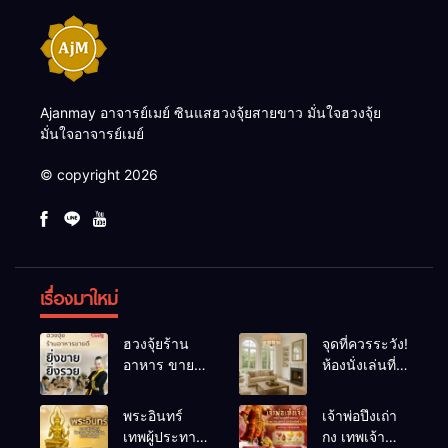
Ajanmay อาจารย์เมย์ ซินแสฮวงจุ้ยสายขาว มั่นใจฮวงจุ้ย
มั่นใจอาจารย์เมย์
© copyright 2026
เรื่องมาใหม่
ฮวงจุ้ยร้าน
จุดที่ควรระวัง!
อาหาร ขายดี
ห้องนั่งเล่นที่
ยิ่งขายยิ่งรวย!
เผลอทำให้
เคล็ดลับปรับ
พลังชีวิต
พระอินทร์
เจ้าพ่อปึงเถ่า
ดวง ปรับร้าน
ถดถอย
เทพผู้ประทาน
กง เทพเจ้า