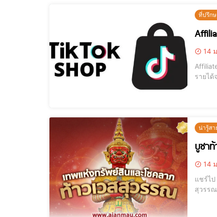
ที่ปรึก
Affili
14 ม
Affiliate Tik
รายได้จ
คอมมิชชั่นแบบสบายๆ [elementor-template i
แบ
น่ารู้สา
บูชาท
14 ม
แชร์ไป LINE แชร์ไป LINE บูชาท้าวเวสสุวรรณ อย่างไร? ให้เงินทองไหลมาเ
สุวรรณ 
จะช่วยป