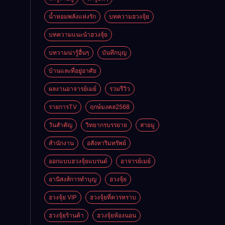
ดี
น้ำหอมพลังแห่งรัก
บทความฮวงจุ้ย
บทความแนะนำฮวงจุ้ย
บทวามน่ารู้อื่นๆ
บันทึกบุญ
บ้านและที่อยู่อาศัย
ผลงานอาจารย์เมย์
รวมรีวิว
รายการTV
ฤกษ์มงคล2568
วันสำคัญ
วิทยากรบรรยาย
สายมู
สำนักงาน
อสังหาริมทรัพย์
ออกแบบฮวงจุ้ยแบรนด์
อาจารย์เมย์
อานิสงส์การทำบุญ
ฮวงจุ้ย
ฮวงจุ้ย VIP
ฮวงจุ้ยที่ควรทราบ
ฮวงจุ้ยร้านค้า
ฮวงจุ้ยห้องนอน