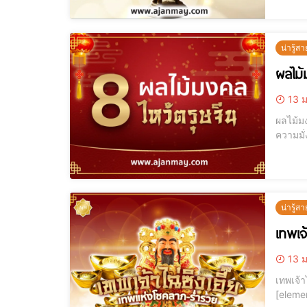
น่ารู้สา
ผลไม้
13 ม
ผลไม้มงคลตรุษจี
ความมั่
น่ารู้สา
เทพเจ้
13 ม
เทพเจ้าไฉ่ซิงเอี้ย
[elementor-template id="12