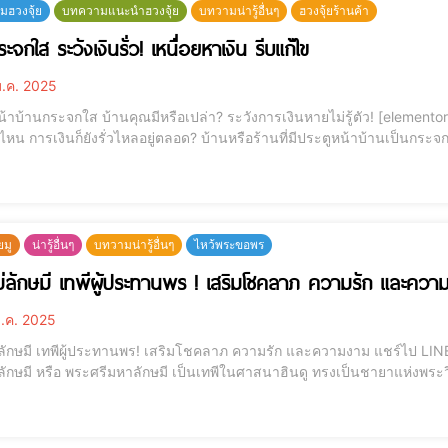
ฮวงจุ้ย
บทความแนะนำฮวงจุ้ย
บทวามน่ารู้อื่นๆ
ฮวงจุ้ยร้านค้า
ะจกใส ระวังเงินรั่ว! เหนื่อยหาเงิน รีบแก้ไข
.ค. 2025
กระจกใส บ้านคุณมีหรือเปล่า? ระวังการเงินหายไม่รู้ตัว! [elementor-template id="12184"] คุณเคยรู้สึกไหมคะว่า ทำงาน
ไหน การเงินก็ยังรั่วไหลอยู่ตลอด? บ้านหรือร้านที่มีประตูหน้าบ้านเป็นกร
้คุณรู้สึกว่าเงินทองไหลออกตลอดเวลา แม้กระทั่งมีรายจ่ายที่หลีกเลี่ยงไม่ไ
ย
ยมู
น่ารู้อื่นๆ
บทวามน่ารู้อื่นๆ
ไหว้พระขอพร
่ลักษมี เทพีผู้ประทานพร ! เสริมโชคลาภ ความรัก และควา
.ค. 2025
 เทพีผู้ประทานพร! เสริมโชคลาภ ความรัก และความงาม แชร์ไป LINE แชร์ไป LINE [elementor-template id="12184"]
ลักษมี หรือ พระศรีมหาลักษมี เป็นเทพีในศาสนาฮินดู ทรงเป็นชายาแห่งพระว
่ง ความอุดมสมบูรณ์ ความรัก และความงาม ผู้คนนิยมบูชาพระแม่ลักษมีเพื่อ