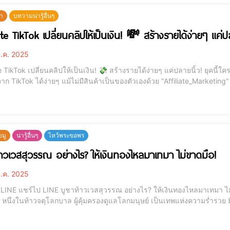
ษา
บทวามน่ารู้อื่นๆ
ate TikTok เปลี่ยนคลิปให้เป็นเงิน! 💸 สร้างรายได้ง่ายๆ แค่ป
.ค. 2025
Tok เปลี่ยนคลิปให้เป็นเงิน! 💸 สร้างรายได้ง่ายๆ แค่ปลายนิ้ว! ยุคนี้ใครๆ ก็ขายของออนไลน์! แต่รู้หรือไม่ว่าคุณสามารถสร้าง
าก TikTok ได้ง่ายๆ แม้ไม่มีสินค้าเป็นของตัวเองด้วย "Affiliate_Marketing
d="12184"] Affiliate_Marketing บน TikTok คืออะไร? Affiliate_Marketing หรือ การตลาด
ยมู
น่ารู้อื่นๆ
ไหว้พระขอพร
้าวเวสสุวรรณ อย่างไร? ให้เงินทองไหลมาเทมา ไม่ขาดมือ!
.ค. 2025
ทมา ไม่ขาดมือ! [elementor-template id="12184"] ท้าวเวส
หนึ่งในท้าวจตุโลกบาล ผู้คุ้มครองดูแลโลกมนุษย์ เป็นเทพแห่งความร่ำรวย มีอ
ัดเป่าสิ่งชั่วร้าย เสริมโชคลาภ ค้าขายรุ่งเรือง เงินทองไหลมาเทมา! วันนี้เ