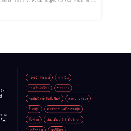
และสื่อสารได้อย่างมีประสิทธิภาพ จึงเป็นก้าวแรกที่
กระเป๋าสตางค์
การเงิน
การเงินรั่วไหล
ข่าวสาร
วัง!
ี่
คอลัมนิสต์-สื่อสิ่งพิมพ์
งานบวงสรวง
พลัง
ย
จี้นกคุ้ม
ตรวจสอบแก้ไขฮวงจุ้ย
ถ่ากง
ตั้งศาล
ท่องเที่ยว
ที่ปรึกษา
่งโชค
ั่นคง
น่ารู้สายมู
น่ารู้อื่นๆ