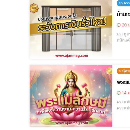
บทความ
บ้านกร
20 ม
ประตูหน้าบ้าน
หนักแค่
ไป ทำให
ป่วยโด
น่ารู้สา
พระแม
14 ม
พระแม่ลักษมี
พระแม่
มั่งคั