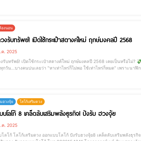
มสำคัญที่ชาวจีนให้ความเคารพนับถือคือ "การไหว้เทพเจ้าไฉ่ซิงเอี้ย" เทพผู
ยห้องนอน
ดวงรับทรัพย์! เปิดใช้กระเป๋าสตางค์ใหม่ ฤกษ์มงคลปี 2568
.ค. 2025
พย์! เปิดใช้กระเป๋าสตางค์ใหม่ ฤกษ์มงคลปี 2568 เคยเป็นหรือไม่? 💸 หลายบ้านเงียบ ๆ แต่รายจ่ายหนักเหมือนมีคนกดโอน
..บางคนบ่นเลยว่า "หาเท่าไหร่ก็ไม่พอ ใช้เท่าไหร่ก็หมด" เพราะนาฬิกาบ้านคุณ แขวนผิดตำแหน่งฮวงจุ้ย‼แทนที่จะเรียกทรัพย์
ฮวงจุ้ย
โลโก้เสริมดวง
บโลโก้ 8 เคล็ดลับเสริมพลังธุรกิจ! ปังรับ ฮวงจุ้ย
.ค. 2025
บบโลโก้ ปังรับฮวงจุ้ย8 เคล็ดลับเสริมพลังธุรกิจ! [elementor-template id="12184"] ออกแบบโลโก้