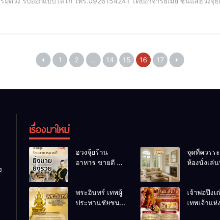
ินแสฮวงจุ้ยแก้ดวง "โลโก้" คือหัวใจสำคัญของแบรนด์ เป็นมากกว่า
ักษณ์ แต่คือ "หน้าตา" ที่สื่อถึงตัวตนของธุรกิจ การออกแบบโลโก้ให้โดดเด่น
ของการ
1
2
…
14
15
16
17
เรื่องมาใหม่
ฮวงจุ้ยร้าน
จุดที่ควรระ
อาหาร ขายดี ยิ่ง
ห้องนั่งเล่นท
ง
ขายยิ่งรวย!
เผลอทำให้
เคล็ดลับปรับดวง
ชีวิตถดถอ
พระอินทร์ เทพผู้
เจ้าพ่อปึงเ
ปรับร้านให้ลูกค้า
ประทานชัยชนะ
เทพเจ้าแห
แน่นตลอดปี
อำนาจ และ
ลาภ ความม