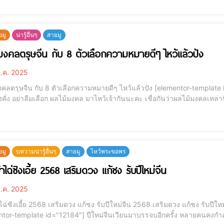
ยมู
น่ารู้อื่นๆ
สายมู
มงคลตรุษจีน กับ 8 ตัวเลือกความหมายดีๆ ไหว้แล้วปัง
.ค. 2025
น กับ 8 ตัวเลือกความหมายดีๆ ไหว้แล้วปัง [elementor-template id="12184"] ตรุษจีนนี้ ใครอยากเสริมดวงรับโชคลาภ
งคั่ง อย่าลืมเลือก ผลไม้มงคล มาไหว้เจ้ากันนะคะ เชื่อกันว่าผลไม้มงคลเหล่านี
ยมู
บทวามน่ารู้อื่นๆ
สายมู
ไหว้พระขอพร
าไฉ่ซิงเอี้ย 2568 เสริมดวง แก้ชง รับปีใหม่จีน
.ค. 2025
 2568 เสริมดวง แก้ชง รับปีใหม่จีน 2568 เสริมดวง แก้ชง รับปีใหม่จีน เทพเจ้าไท้ส่วยเอี๊ย แชร์ไป LINE แชร์ไป LINE
184"] ปีใหม่จีนเวียนมาบรรจบอีกครั้ง หลายคนคงกำลังมองหาวิธีเสริมสิริมงคลให้ชีวิตราบรื่นตลอดปี หนึ่งใน