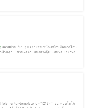
กลับไปกระตุกพลังลบให้เงินรั่วไหล! รีบแก้ไข.. ฮวงจุ้ยเสียหาย อาจกระทบสิ่งเหล่านี้ รีบแก้ไขอุดรอยรั่ว