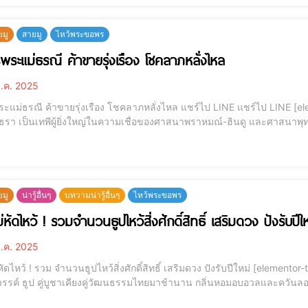
ยมู
สายมู
ไหว้พระขอพร
ระแม่ธรณี ค้าขายรุ่งเรือง โชคลาภหลั่งไหล
.ค. 2025
ขายรุ่งเรือง โชคลาภหลั่งไหล แชร์ไป LINE แชร์ไป LINE [elementor-template id="12184"] พระแม่ธรณี หรือ พระ
นธรา เป็นเทพีผู้ยิ่งใหญ่ในความเชื่อของศาสนาพราหมณ์-ฮินดู และศาสนาพุท
สรรพชีวิต พระองค์เปี่ยมด้วยความเมตตากรุณา คอยปกปักรักษาและประทานพรแ
ยมู
น่ารู้อื่นๆ
บทวามน่ารู้อื่นๆ
ไหว้พระขอพร
่หัดไหว้ ! รวมจำนวนธูปไหว้สิ่งศักดิ์สิทธิ์ เสริมดวง ปังรับปีใ
.ค. 2025
 ! รวม จำนวนธูปไหว้สิ่งศักดิ์สิทธิ์ เสริมดวง ปังรับปีใหม่ [elementor-template id="12184"] ควันธูปลอย อธิษฐานส่งใจถึง
้ง คือสัญลักษณ์ของการสื่อสารถึงสิ่งศักดิ์สิทธิ์ เชื่อ