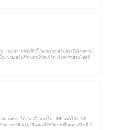
้จะช่วยเสริมสิริมงคลให้กับชีวิต เรียกทรัพย์รับโชคดี
ตลอดปี วันนี้เรามี 8 ผลไม้มงคลไหว้เจ้าตรุษจีน พร้อมความหมายดีๆ มาฝากกันค่ะ [elementor-template id="12187"] 1. ทับทิมผลไม้มงคล