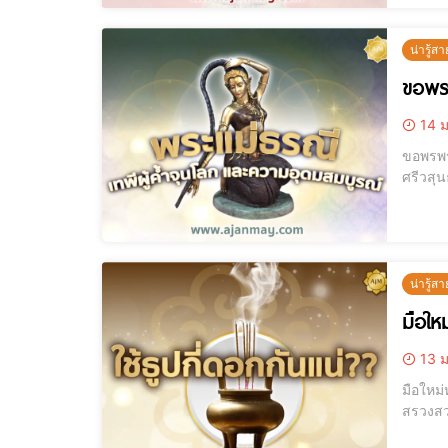
น่ารู้สา
ขอพรพ
14 ม
ขอพรพระแม่ธรณี ค้า
ศรีวสุ
เลี้ยง
น่ารู้สา
มือใหม
13 ม
มือใหม่หัดไหว้
สรวงสวรรค์ ธูป คู่บูชาเคียงคู่วัฒนธรรมไทยมาช้านาน กลิ่นหอมอบอวลและควันลอยคลุ