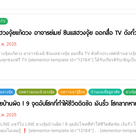
COPE ที่ ROYAL PARAGON
รTV
ฮวงจุ้ยแก้ดวง อาจารย์เมย์ ซินแสฮวงจุ้ย ออกสื่อ TV ดังทั่
.พ. 2025
วงจุ้ยแก้ดวง อาจารย์เมย์ ซินแสฮวงจุ้ย ออกสื่อ TV ดังทั่วประเทศ!ด้านฮว
id="12184"] ได้รับเกียรติรับเชิญเป็นกูรูประจำรายการ / แขกรายการ 1.What’s up Spring
ให้ความรู้ด้านฮวงจุ้ยเป็นประจำทุกสัปดาห์ 2.รายการบิ๊กเฮงรายการสนุกๆเกมส์โชว์ทางช่อง 8 ให้ความรู้ด้านฮวงจุ้ย
าร
ฮวงจุ้ย
บทความแนะนำฮวงจุ้ย
บทวามน่ารู้อื่นๆ
บ้านและที่อยู่อาศัย
ฮวงจุ้ย
ยบ้านผิด ! 9 จุดอับโชคที่ทำให้ชีวิตติดขัด เงินรั่ว โชคลาภหา
.พ. 2025
เงินรั่ว โชคลาภหาย!🏠 รั้วบ้านสีดำ! อาจเป็นจุดเริ่มต้นของ
e id="12184"] . . [elementor-template id="12187"] 🏠 รั้วบ้านสีดำ! อาจเป็นจุดเริ่มต้นของ