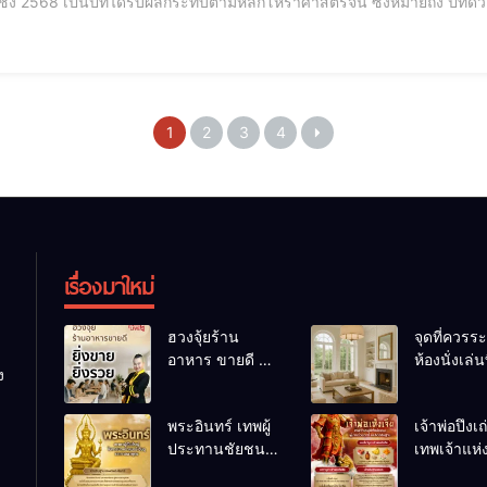
มี ปีชง ที่ต้อง
1
2
3
4
เรื่องมาใหม่
ฮวงจุ้ยร้าน
จุดที่ควรระ
อาหาร ขายดี ยิ่ง
ห้องนั่งเล่นท
ง
ขายยิ่งรวย!
เผลอทำให้
เคล็ดลับปรับดวง
ชีวิตถดถอ
พระอินทร์ เทพผู้
เจ้าพ่อปึงเ
ปรับร้านให้ลูกค้า
ประทานชัยชนะ
เทพเจ้าแห
แน่นตลอดปี
อำนาจ และ
ลาภ ความม