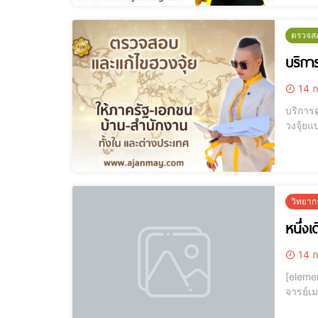
ตรวจสอ
บริกา
14 ก
บริการดูฮวงจ
วงจุ้ยแบบมือ
ระดับประ
ที่มั่นคง
วิทยา
หนึ่ง
14 ก
[elementor-template id="1
จารย์เม
ตำแหน่ง” 📌 บรรยายฮวงจุ้ยธุรกิจ รวยติดจรวด ที่ สภาอุตสาหกรรม โคราช📌 วิทยากรรับเชิญ