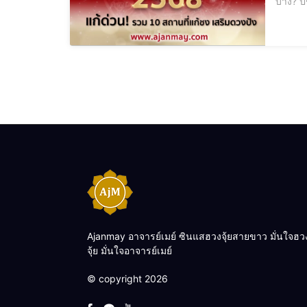
บ้าง? ปีชง 2568 เป็นปีที่ได้รับผลกระทบตามหลักโหราศาสตร์จีน ซึ่งหมายถึง ปีที่ดวงชะตาปะทะกับเทพไท้ส่วยเอี๊ย โดยในปี มะเส็ง 2568 นี้
Ajanmay อาจารย์เมย์ ซินแสฮวงจุ้ยสายขาว มั่นใจฮว
จุ้ย มั่นใจอาจารย์เมย์
© copyright 2026