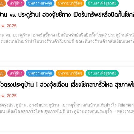
ยมู
น่ารู้อื่นๆ
บทความฮวงจุ้ย
บทวามน่ารู้อื่นๆ
บ้านและที่อยู่อาศัย
้าน vs. ประตูร้าน! ฮวงจุ้ยชี้ทาง เปิดรับทรัพย์หรือปิดกั้นโชค
.พ. 2025
ประตูร้าน! ฮวงจุ้ยชี้ทาง เปิดรับทรัพย์หรือปิดกั้นโชค? ประตูร้านค้านำโชค, ตำแหน่งประตูร้านค้า, ประตูบ้านที่ดีตามฮวงจุ้ย
เคยสังเกตไหมว่าทำไมบางร้านค้าถึงขายดี ขณะที่บางร้านค้ากลับเงียบเหงา?
้านและประตูร้าน” ซึ่งมีผลต่อพลังงานโชคลาภ การเงิน และความมั่นคงของธุรกิจ! https://www.yout
hvkRAfPM&t=2s
ยมู
น่ารู้อื่นๆ
บทความฮวงจุ้ย
บทวามน่ารู้อื่นๆ
บ้านและที่อยู่อาศัย
ั้วตรงประตูบ้าน ! ฮวงจุ้ยเตือน เสี่ยงโชคลาภรั่วไหล สุขภาพไม
.พ. 2025
ระตูบ้าน, ฮวงจุ้ยประตูบ้าน , ประตูรั้วตรงกับบ้านแก้อย่างไร [elementor-template id="12184"] ประตูรั้วตรงประตูบ้าน ! ฮ
าภรั่วไหล สุขภาพไม่ดี ประตูบ้านตรงกับประตูรั้ว = พลังงานพุ่งตรง รั่วไหล ไม่สามารถกักเก็บโชคลาภ 🏡 "ประตูบ้าน
รับพลังงานหลัก" ตามหลักฮวงจุ้ย หาก ประตูบ้านตรงกับประตูรั้วพอดี จะทำใ