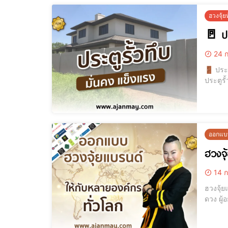
ฮวงจุ้
🚪 ประ
24 ก
🚪 ประตูรั้วทึบ ดีหรือไ
ประตูรั
ผลให้บ้านขาดพลัง
งานห
ออกแบบ
ฮวงจุ้
14 ก
ฮวงจุ้ยแบรนด์ 
ดวง ผู้อยู่เบื้อ
องค์กรท