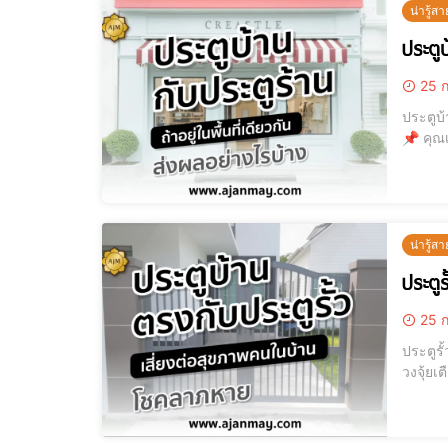
น่ารู้สา
ประตูบ
25 ก
ประตูบ้าน vs. 
📌 คุณ
ของประตูบ
v=Zx3
น่ารู้สา
ประตูร
25 ก
ประตูรั้วตรงป
วงจุ้ยเตือน เสี่ยงโชคล
เป็นจุด