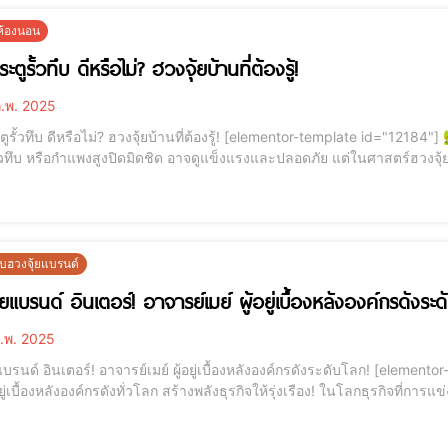
ยห้องนอน
ตูรั้วทึบ ดีหรือไม่? ฮวงจุ้ยบ้านที่ต้องรู้!
.พ. 2025
ม่? ฮวงจุ้ยบ้านที่ต้องรู้! [elementor-template id="12184"] 🏡 ประตูรั้วทึบ ส่งผลอย่างไรต่อฮวงจุ้ยบ้าน? บ้านที่มี
้วทึบ หรือกำแพงสูงปิดมิดชิด อาจดูแข็งแรงและปลอดภัย แต่ในศาสตร์ฮวงจุ้
งานดี หรือพลังงานภายในบ้านติดขัดได้ 💡 หลักฮวงจุ้ยที่สำคัญ:✅ ประตูรั้วเปรียบเสมือนปากของบ้าน เป็นจุดรับพลัง
ฮวงจุ้ยแบรนด์
ยแบรนด์ อินเตอร์! อาจารย์เมย์ ผู้อยู่เบื้องหลังองค์กรดังระด
.พ. 2025
อินเตอร์! อาจารย์เมย์ ผู้อยู่เบื้องหลังองค์กรดังระดับโลก! [elementor-template id="12184"] อาจารย์เมย์ ซินแสฮวงจุ้ยแก้
งหลังองค์กรดังทั่วโลก สร้างพลังธุรกิจให้รุ่งเรือง! ในโลกธุรกิจที่การแข่งขันสูง “ฮวงจุ้ยแบรนด์” กลายเป็นหัวใจสำคัญของ
ี่ต้องการเติบโตอย่างมั่นคง เพราะแบรนด์ที่ดีต้องไม่ใช่แค่สวย แต่ต้องส่งพ