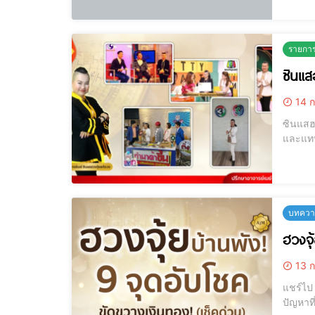
HOROS
รายกา
ซินแส
14 ก
ซินแสฮ
และแทบทุกช่องฟรี TV [elementor-template 
ช่อง Spring New
3.รายก
บทความ
ฮวงจุ้
13 ก
แชร์ไป LINE แชร์ไป LINE ฮวงจุ้ยบ้านผิด ! 9 จุดอับโชคที่ทำให้ชีวิตติดขัด 
ปัญหาที่คุณไม่เคยรู้ ❗️ [elementor-templat