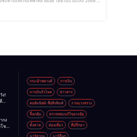
ระวัง ได้แก่ . แก้ปีชง2568 [elementor-template id="12187"] ✅ ปีชง 100% (ชงโดยตรง) → ปีกุน (ปีเกิด: 24
กระเป๋าสตางค์
การเงิน
การเงินรั่วไหล
ข่าวสาร
วัง!
ี่
คอลัมนิสต์-สื่อสิ่งพิมพ์
งานบวงสรวง
พลัง
ย
จี้นกคุ้ม
ตรวจสอบแก้ไขฮวงจุ้ย
ถ่ากง
ตั้งศาล
ท่องเที่ยว
ที่ปรึกษา
่งโชค
ั่นคง
น่ารู้สายมู
น่ารู้อื่นๆ