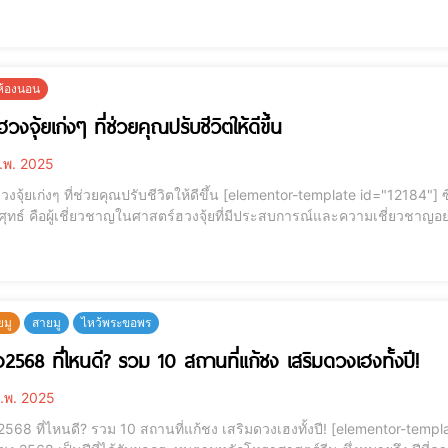
่คุณไม่เคยรู้ ❗️🚨 เหนื่อยมั้ย? ทำอะไรก็ติดขัด เจอแต่ปัญหาไม่จบไม่สิ้น
ยห้องนอน
วงจุ้ยเก่งๆ ที่ช่วยคุณปรับชีวิตให้ดีขึ้น
.พ. 2025
่วยคุณปรับชีวิตให้ดีขึ้น [elementor-template id="12184"] ซินแสฮวงจุ้ยเก่งๆ คือใคร? อาจารย์เมย์ ดร.จินตว์ เบญญ
ศุทธ์ คือผู้เชี่ยวชาญในศาสตร์ฮวงจุ้ยที่มีประสบการณ์และความเชี่ยวชาญอย่า
้านค้า แต่ยังช่วยสร้างความสมดุลในชีวิตของคุณด้วยการใช้พลังงานธรรมชาติที่มีอยู่รอบตัวเรา 
ยมู
สายมู
ไหว้พระขอพร
ชง2568 ที่ไหนดี? รวม 10 สถานที่แก้ชง เสริมดวงเฮงทั้งปี!
.พ. 2025
ไหนดี? รวม 10 สถานที่แก้ชง เสริมดวงเฮงทั้งปี! [elementor-template id="12184"] 🎯 ปีชง 2568 คืออะไร? ใครต้องระวัง