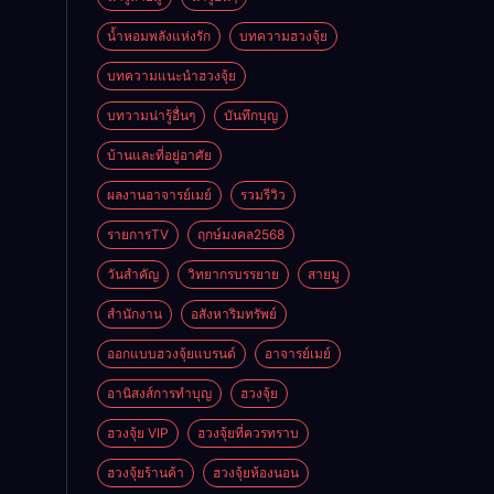
ดี
น้ำหอมพลังแห่งรัก
บทความฮวงจุ้ย
บทความแนะนำฮวงจุ้ย
บทวามน่ารู้อื่นๆ
บันทึกบุญ
บ้านและที่อยู่อาศัย
ผลงานอาจารย์เมย์
รวมรีวิว
รายการTV
ฤกษ์มงคล2568
วันสำคัญ
วิทยากรบรรยาย
สายมู
สำนักงาน
อสังหาริมทรัพย์
ออกแบบฮวงจุ้ยแบรนด์
อาจารย์เมย์
อานิสงส์การทำบุญ
ฮวงจุ้ย
ฮวงจุ้ย VIP
ฮวงจุ้ยที่ควรทราบ
ฮวงจุ้ยร้านค้า
ฮวงจุ้ยห้องนอน