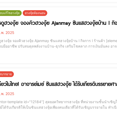
บแก้ไขฮวงจุ้ย
ฮวงจุ้ยห้องนอน
รดูฮวงจุ้ย จองคิวฮวงจุ้ย Ajanmay ซินแสฮวงจุ้ยบ้าน l กิจ
.พ. 2025
ุ้ย จองคิวฮวงจุ้ย Ajanmay ซินแสฮวงจุ้ยบ้าน l กิจการ l ร้านค้า [elementor-template id="12184"] Ajanmay ให้คำปรึกษาฮ
อาชีพ ปรับสมดุลพลังงานบ้าน-ธุรกิจ เสริมโชคลาภ การเงินมั่นคง อาจารย์เมย์ ซินแสฮวงจุ้ยชื่อดัง! 🔮 ผู้เชี่ยวชาญฮวงจุ้ย
เทศและสากล 🔮✅ ตรวจสอบและแก้ไขฮวงจุ้ย ภาครัฐ-เอกชน บ้าน-สำนักงาน ทั้งในและต่าง
!
กรบรรยาย
เดียวในไทย! อาจารย์เมย์ ซินแสฮวงจุ้ย ได้รับเกียรติบรรยายศ
.พ. 2025
2184"] สุดยอดวิทยากรฮวงจุ้ย ที่หน่วยงานชั้นนำเชิญไปบรรยายมากที่สุด! 📌 หนึ่งเดียวในประเทศไทย! อา
ย์ได้รับเกียรติให้เป็นซินแสฮวงจุ้ยเพียงคนเดียวที่ได้รับเชิญบรรยายใน ทำเน
ในมหกรรม “ดวง เอ๊กซ์โป 2015”