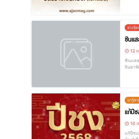
ปัญหาที
ฮวงจุ้
ซินแสฮ
12 ก
ซินแสฮวงจุ้ยเก่งๆ ที่ช
จินดาพิ
บ้านหรือร
ฮวงจ
น่ารู้สา
แก้ปี
10 ก
แก้ปีชง2568 ที่