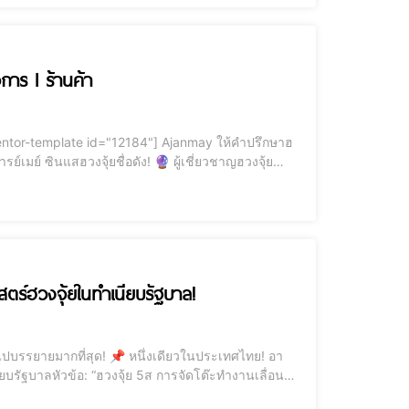
การ l ร้านค้า
ประเทศ! ฮวงจุ้ยที่ดี = ความสำเร็จ
าสตร์ฮวงจุ้ยในทำเนียบรัฐบาล!
ียบรัฐบาลหัวข้อ: “ฮวงจุ้ย 5ส การจัดโต๊ะทำงานเลื่อน