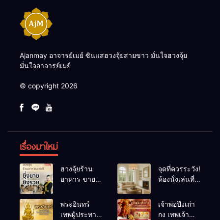
Ajanmay อาจารย์เมย์ ซินแสฮวงจุ้ยสายขาว มั่นใจฮวงจุ้ย
มั่นใจอาจารย์เมย์
© copyright 2026
เรื่องมาใหม่
ฮวงจุ้ยร้าน
จุดที่ควรระวัง!
อาหาร ขายดี
ห้องนั่งเล่นที่
ยิ่งขายยิ่งรวย!
เผลอทำให้
เคล็ดลับปรับ
พลังชีวิต
พระอินทร์
เจ้าพ่อปึงเถ่า
ดวง ปรับร้าน
ถดถอย
เทพผู้ประทาน
กง เทพเจ้า