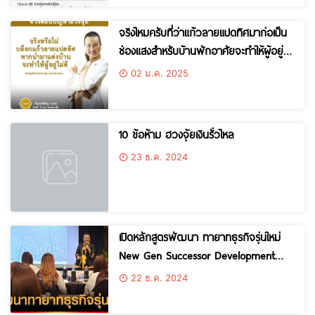
จริงไหมครับที่ว่าแก้วลายแปดทิศมาก่อเป็น
ช่องแสงสำหรับบ้านพักอาศัยจะทำให้ผู้อยู่ไม่
ดี
02 ม.ค. 2025
10 ข้อห้าม ฮวงจุ้ยเงินรั่วไหล
23 ธ.ค. 2024
เปิดหลักสูตรพัฒนา ทายาทธุรกิจรุ่นใหม่
New Gen Successor Development
Program ให้แก่กลุ่มตัวแทนจำหน่ายสินค้า
22 ธ.ค. 2024
ในบริษัท เดอเบล จำกัด บริษัท กลุ่ม TCP
หัวข้อ “8 เคล็ดลับ เสริมฮวงจุ้ยให้ธุรกิจรุ่ง