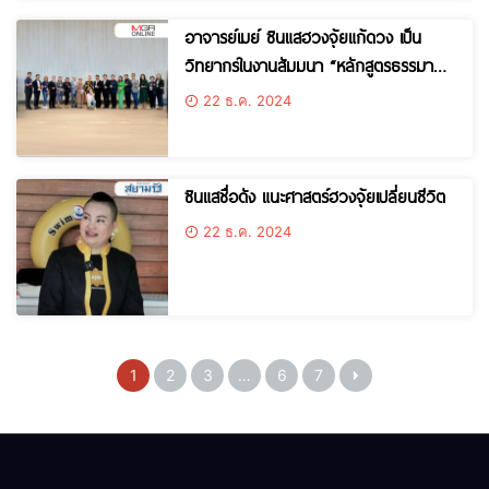
อาจารย์เมย์ ซินแสฮวงจุ้ยแก้ดวง เป็น
วิทยากรในงานสัมมนา “หลักสูตรธรรมาภิ
บาลการจัดการที่ดินและอสังหาริมทรัพย์ชั้น
22 ธ.ค. 2024
สูง” รุ่นที่ 1
ซินแสชื่อดัง แนะศาสตร์ฮวงจุ้ยเปลี่ยนชีวิต
22 ธ.ค. 2024
1
2
3
…
6
7