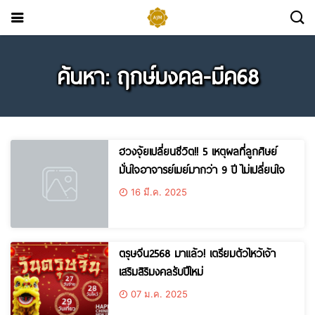
ค้นหา: ฤกษ์มงคล-มีค68
ฮวงจุ้ยเปลี่ยนชีวิต!! 5 เหตุผลที่ลูกศิษย์
มั่นใจอาจารย์เมย์มากว่า 9 ปี ไม่เปลี่ยนใจ
16 มี.ค. 2025
ตรุษจีน2568 มาแล้ว! เตรียมตัวไหว้เจ้า
เสริมสิริมงคลรับปีใหม่
07 ม.ค. 2025