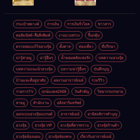
ให้ลูกค้าแน่น
ชัยชนะ
แห่งโชคลาภ
ตลอดปี
อำนาจ และ
ความมั่นคง
ปัญญา
และสุขภาพดี
กระเป๋าสตางค์
การเงิน
การเงินรั่วไหล
ข่าวสาร
คอลัมนิสต์-สื่อสิ่งพิมพ์
งานบวงสรวง
จี้นกคุ้ม
ตรวจสอบแก้ไขฮวงจุ้ย
ตั้งศาล
ท่องเที่ยว
ที่ปรึกษา
น่ารู้สายมู
น่ารู้อื่นๆ
น้ำหอมพลังแห่งรัก
บทความฮวงจุ้ย
บทความแนะนำฮวงจุ้ย
บทวามน่ารู้อื่นๆ
บันทึกบุญ
บ้านและที่อยู่อาศัย
ผลงานอาจารย์เมย์
รวมรีวิว
รายการTV
ฤกษ์มงคล2568
วันสำคัญ
วิทยากรบรรยาย
สายมู
สำนักงาน
อสังหาริมทรัพย์
ออกแบบฮวงจุ้ยแบรนด์
อาจารย์เมย์
อานิสงส์การทำบุญ
ฮวงจุ้ย
ฮวงจุ้ย VIP
ฮวงจุ้ยที่ควรทราบ
ฮวงจุ้ยร้านค้า
ฮวงจุ้ยห้องนอน
ฮวงจุ้ยห้องพระ
เกี่ยวกับอาจารย์เมย์