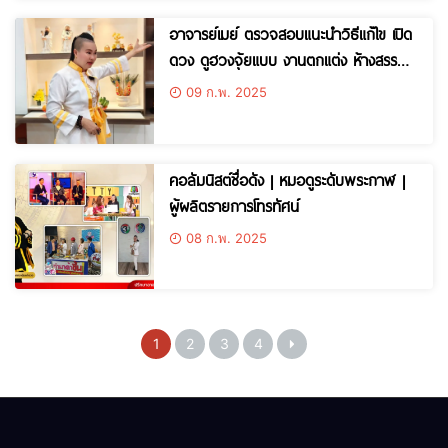
อาจารย์เมย์ ตรวจสอบ​แนะนำวิธีแก้ไข เปิด
ดวง ดูฮวงจุ้ย​แบบ งานตกแต่ง ห้างสรรพ
สินค้าระดับ Luxury
09 ก.พ. 2025
คอลัมนิสต์ชื่อดัง | หมอดูระดับพระกาฬ |
ผู้ผลิตรายการโทรทัศน์
08 ก.พ. 2025
1
2
3
4