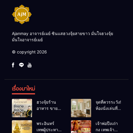
Ajanmay อาจารย์เมย์ ซินแสฮวงจุ้ยสายขาว มั่นใจฮวงจุ้ย
มั่นใจอาจารย์เมย์
© copyright 2026
เรื่องมาใหม่
ฮวงจุ้ยร้าน
จุดที่ควรระวัง!
อาหาร ขายดี
ห้องนั่งเล่นที่
ยิ่งขายยิ่งรวย!
เผลอทำให้
เคล็ดลับปรับ
พลังชีวิต
พระอินทร์
เจ้าพ่อปึงเถ่า
ดวง ปรับร้าน
ถดถอย
เทพผู้ประทาน
กง เทพเจ้า