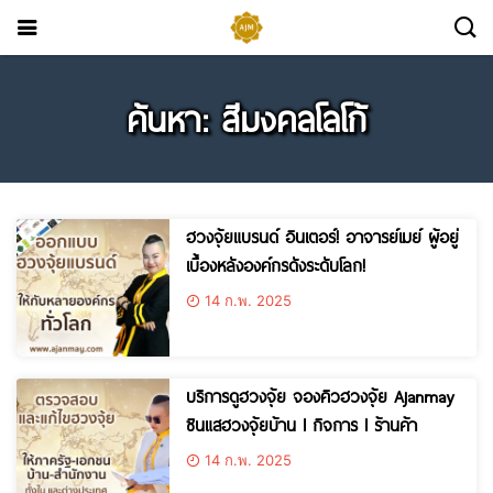
ค้นหา: สีมงคลโลโก้
ฮวงจุ้ยแบรนด์ อินเตอร์! อาจารย์เมย์ ผู้อยู่
เบื้องหลังองค์กรดังระดับโลก!
14 ก.พ. 2025
บริการดูฮวงจุ้ย จองคิวฮวงจุ้ย Ajanmay
ซินแสฮวงจุ้ยบ้าน l กิจการ l ร้านค้า
14 ก.พ. 2025