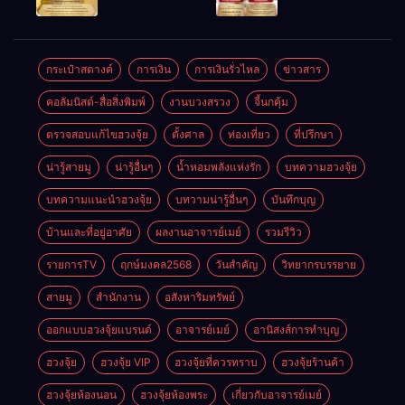
ให้ลูกค้าแน่น
ชัยชนะ
แห่งโชคลาภ
ตลอดปี
อำนาจ และ
ความมั่นคง
ปัญญา
และสุขภาพดี
กระเป๋าสตางค์
การเงิน
การเงินรั่วไหล
ข่าวสาร
คอลัมนิสต์-สื่อสิ่งพิมพ์
งานบวงสรวง
จี้นกคุ้ม
ตรวจสอบแก้ไขฮวงจุ้ย
ตั้งศาล
ท่องเที่ยว
ที่ปรึกษา
น่ารู้สายมู
น่ารู้อื่นๆ
น้ำหอมพลังแห่งรัก
บทความฮวงจุ้ย
บทความแนะนำฮวงจุ้ย
บทวามน่ารู้อื่นๆ
บันทึกบุญ
บ้านและที่อยู่อาศัย
ผลงานอาจารย์เมย์
รวมรีวิว
รายการTV
ฤกษ์มงคล2568
วันสำคัญ
วิทยากรบรรยาย
สายมู
สำนักงาน
อสังหาริมทรัพย์
ออกแบบฮวงจุ้ยแบรนด์
อาจารย์เมย์
อานิสงส์การทำบุญ
ฮวงจุ้ย
ฮวงจุ้ย VIP
ฮวงจุ้ยที่ควรทราบ
ฮวงจุ้ยร้านค้า
ฮวงจุ้ยห้องนอน
ฮวงจุ้ยห้องพระ
เกี่ยวกับอาจารย์เมย์