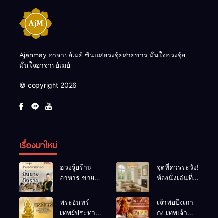
Ajanmay อาจารย์เมย์ ซินแสฮวงจุ้ยสายขาว มั่นใจฮวงจุ้ย
มั่นใจอาจารย์เมย์
© copyright 2026
เรื่องมาใหม่
ฮวงจุ้ยร้าน
จุดที่ควรระวัง!
อาหาร ขายดี
ห้องนั่งเล่นที่
ยิ่งขายยิ่งรวย!
เผลอทำให้
เคล็ดลับปรับ
พลังชีวิต
พระอินทร์
เจ้าพ่อปึงเถ่า
ดวง ปรับร้าน
ถดถอย
เทพผู้ประทาน
กง เทพเจ้า