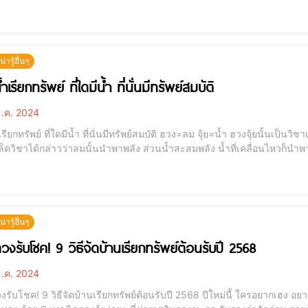
ารู้อื่นๆ
ำเรียกทรัพย์ ที่ใดมีน้ำ ที่นั่นมีทรัพย์สมบัติ
.ค. 2024
ใดมีน้ำ ที่นั่นมีทรัพย์สมบัติ ฮวง=ลม จุ้ย=น้ำ ฮวงจุ้ยนั้นเป็นวิชาเรื่องการบริหารพลังธรรมชาติของลมและน้ำเป็นหลัก
ิชาได้กล่าวว่าลมนั้นนำพาพลัง ส่วนน้ำสะสมพลัง น้ำที่เคลื่อนไหวก็นำพาพลังได้ [elementor-template id="121
พุซึ่งเห็นได้ชัดว่ามีการกระจายของพลังงานที่ชัดเจนไม่ใช่แค่น้ำที่เคลื่อนไห
ารู้อื่นๆ
ดวงรับโชค! 9 วิธีจัดบ้านเรียกทรัพย์ต้อนรับปี 2568
.ค. 2024
 วิธีจัดบ้านเรียกทรัพย์ต้อนรับปี 2568 ปีใหม่นี้ ใครอยากเฮง อยากปัง ด้านการเงิน ต้องไม่พลาด! มาจัดบ้านใหม่รับโชค