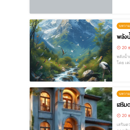
บทวามน่
พลังน้
20 ธ
พลังน้ำเรียกทรัพย์ ที่
โดย เคล็ดว
ตั้งน้ำ
บทวามน่
เสริม
20 ธ
เสริมดวงรับโชค! 9