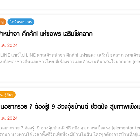
ยมู
ไหว้พระขอพร
้าหน่าจา คึกคัก! แห่ขอพร เสริมโชคลาภ
.ค. 2024
้าหน่าจา หรือ นาจา เป็นเทพเจ้าที่ทรงอิทธิฤทธิ์และเป็นที่
ของชาวจีนและชาวไทย มีเรื่องราวและตำนานที่น่าสนใจมากมาย [elementor-template id="12184"] ประวัติโดยย่อ โอรส
ารู้อื่นๆ
หนอยากรวย ? ต้องรู้! 9 ฮวงจุ้ยบ้านดี ชีวิตปัง สุขภาพแข็ง
.ค. 2024
 ? ต้องรู้! 9 ฮวงจุ้ยบ้านดี ชีวิตปัง สุขภาพแข็งแรง [elementor-template id="12184"] การมีบ้านสักหลังเป็นสิ่งที่หลาย
นา บางท่านใช้เวลาทั้งชีวิตเพื่อที่จะมีบ้านในฝัน ใครๆก็ต้องการบ้านที่อยู่แล