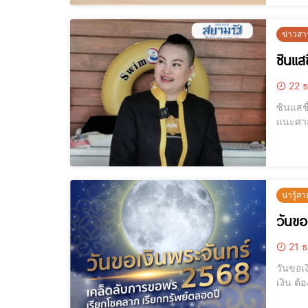
ณ โ
ข่าวสา
ซินแสช
22 ธ
ซินแสชื่อดัง ซินแส
แนะศาสตร์วิชาฮวงจุ้ยป
วงจุ้ยช
น่ารู้สา
วันขอ
21 ธ
วันขอเงินพระจันท
เงิน ต้
รับทรัพย์กันแบบเต็มที่! วันขอเงินพระจันทร์ 