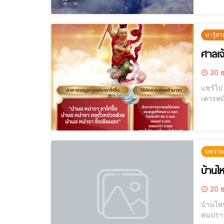
ตำ
น่ารู้สา
ศาลเจ
20 ธ
แชร์ไป LINE แชร์ไป LINE ศาลเจ้าหน่าจา คึกคัก! แห่ขอพร เสริมโชคลาภ เทพเจ
เคารพนับถือ
บทวามน่
บ้านไ
20 ธ
บ้านไหนอยากรวย
คนปรารถ