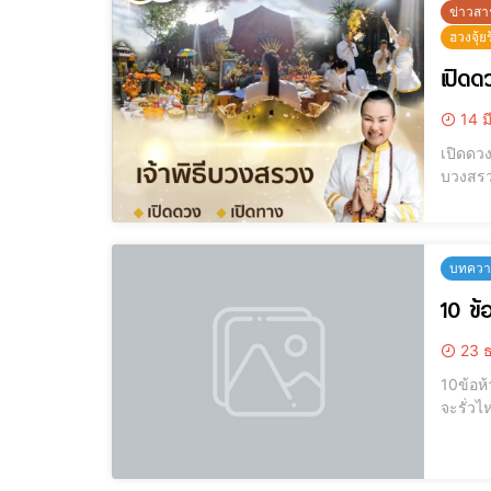
ข่าวสา
ฮวงจุ้ย
เปิดด
14 ม
เปิดดวงเศรษฐี พิธีบวง
บวงสรวง, 
พลังงานลบ บ้า
หรือสถ
บทความ
10 ข้อ
23 ธ
10ข้อห้ามฮวงจุ้ยเงินรั่วไหล มาเช็คกัน
จะรั่วไหลแล้วจ