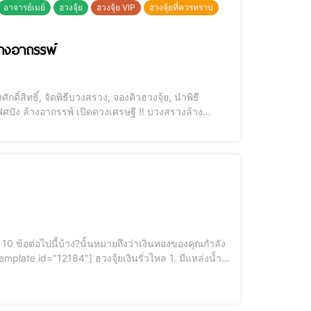
อาจารย์เมย์
ฮวงจุ้ย
ฮวงจุ้ย VIP
ฮวงจุ้ยที่ควรทราบ
้างอาถรรพ์
งเศรษฐี !! บวงสรวงล้าง
น ที่บ้านของคุณมีแหล่งน้ำอยู่ตรงจุดศูนย์กลางของบ้านหรือเปล่าคะ เช่น - ห้องน้ำ- ตู้ปลา- อ่างน้ำพุ- บ่อน้ำ