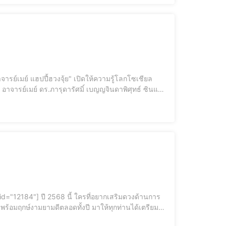
าสตร์ของฮวงจุ้ย ว่า ฮวงจุ้ย FUNGSHUI ฮวง หมายถึง ลม
พร้อมฤกษ์งามยามดีตลอดทั้งปี มาให้ทุกท่านได้เตรียมตัว