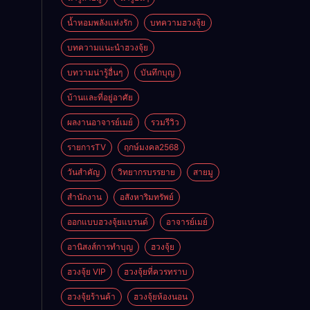
ดี
น้ำหอมพลังแห่งรัก
บทความฮวงจุ้ย
บทความแนะนำฮวงจุ้ย
บทวามน่ารู้อื่นๆ
บันทึกบุญ
บ้านและที่อยู่อาศัย
ผลงานอาจารย์เมย์
รวมรีวิว
รายการTV
ฤกษ์มงคล2568
วันสำคัญ
วิทยากรบรรยาย
สายมู
สำนักงาน
อสังหาริมทรัพย์
ออกแบบฮวงจุ้ยแบรนด์
อาจารย์เมย์
อานิสงส์การทำบุญ
ฮวงจุ้ย
ฮวงจุ้ย VIP
ฮวงจุ้ยที่ควรทราบ
ฮวงจุ้ยร้านค้า
ฮวงจุ้ยห้องนอน