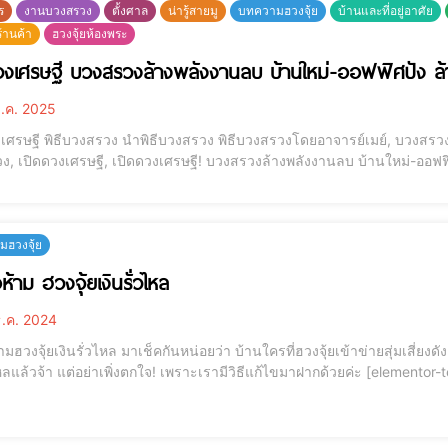
ร
งานบวงสรวง
ตั้งศาล
น่ารู้สายมู
บทความฮวงจุ้ย
บ้านและที่อยู่อาศัย
ร้านค้า
ฮวงจุ้ยห้องพระ
วงเศรษฐี บวงสรวงล้างพลังงานลบ บ้านใหม่-ออฟฟิศปัง ล
ี.ค. 2025
สรวง นำพิธีบวงสรวง พิธีบวงสรวงโดยอาจารย์เมย์, บวงสรวงศักดิ์สิทธิ์, จัดพิธีบวงสรวง, จองคิวฮวงจุ้ย, นำพิธี
เปิดดวงเศรษฐี, เปิดดวงเศรษฐี! บวงสรวงล้างพลังงานลบ บ้านใหม่-ออฟฟิศปัง ล้างอาถรรพ์ เปิดดว
นใหม่-ออฟฟิศปัง ล้างอาถรรพ์ ศัตรู คู่แข่งพ่าย ธุรกิจรุ่งเรือง หลายคนเข้าใจผิดว่าพิธีบวงสรวงทำได้ในวัด สถานที่ราชการ
านที่สำค
ฮวงจุ้ย
ห้าม ฮวงจุ้ยเงินรั่วไหล
.ค. 2024
หน่อยว่า บ้านใครที่ฮวงจุ้ยเข้าข่ายสุ่มเสี่ยงดัง 10 ข้อต่อไปนี้บ้าง?นั้นหมายถึงว่าเงินทองของคุณกำลัง
้า แต่อย่าเพิ่งตกใจ! เพราะเรามีวิธีแก้ไขมาฝากด้วยค่ะ [elementor-template id="12184"] ฮวงจุ้ยเงินรั่วไหล 1. มีแหล่งน้ำ
กลางบ้า