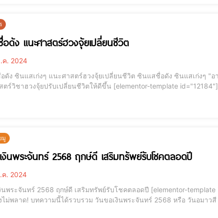
ร
ื่อดัง แนะศาสตร์ฮวงจุ้ยเปลี่ยนชีวิต
.ค. 2024
เก่งๆ แนะศาสตร์ฮวงจุ้ยเปลี่ยนชีวิต ซินแสชื่อดัง ซินแสเก่งๆ "อาจารย์เมย์ แฮปปี้ฮวงจุ้ย" เปิดให้ความรู้โลกโซเชียล
รับเปลี่ยนชีวิตให้ดีขึ้น [elementor-template id="12184"] อาจารย์เมย์ ดร.ภารุดารัศมิ์ เบญญจินดาพิศุทธ์ ซินแสฮ
ื่อดังในการแก้ดวง เจ้าของบริษัท แฮปปี้ฮวงจุ้ย จำกัด ได้ให้ความรู้เรื่องศ
ยมู
เงินพระจันทร์ 2568 ฤกษ์ดี เสริมทรัพย์รับโชคตลอดปี
.ค. 2024
ร์ 2568 ฤกษ์ดี เสริมทรัพย์รับโชคตลอดปี [elementor-template id="12184"] ปี 2568 นี้ ใครที่อยากเสริมดวงด้านการ
องไม่พลาด! บทความนี้ได้รวบรวม วันขอเงินพระจันทร์ 2568 หรือ วันอมาวสี 
คืออะไร? วันขอเงินพระจันทร์ หรือ วันอมาวสี คือวันที่ดวงจันทร์และดวงอาทิตย์โคจรมาอยู่ใน