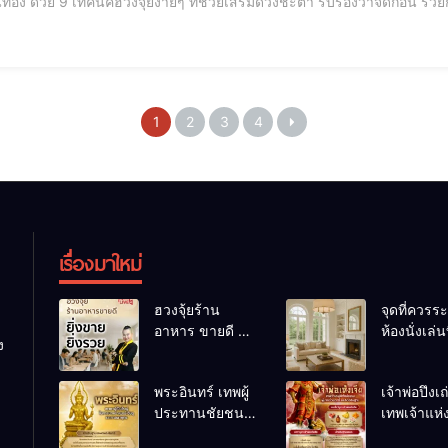
ด้วย 9 เทคนิคฮวงจุ้ยง่ายๆ ที่ช่วยเสริมดวงชะตา รับรองว่าจัดก่อน รวยก่อน! [elementor-template id="12184"] 1. 
พลังดี: 🏡 ฮวงจุ้ยบ้านดี ต้องเริ่มจาก "พลังช
1
2
3
4
เรื่องมาใหม่
ฮวงจุ้ยร้าน
จุดที่ควรระ
อาหาร ขายดี ยิ่ง
ห้องนั่งเล่นท
ง
ขายยิ่งรวย!
เผลอทำให้
เคล็ดลับปรับดวง
ชีวิตถดถอ
พระอินทร์ เทพผู้
เจ้าพ่อปึงเ
ปรับร้านให้ลูกค้า
ประทานชัยชนะ
เทพเจ้าแห
แน่นตลอดปี
อำนาจ และ
ลาภ ความม