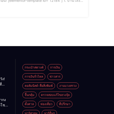
บ้านโล่ง
ี่" ที่สมดุล! 🌿✨ เคยรู้สึกไหมว่าบางบ้านอยู่แล้วสบายใจ แต่อีกบางที่กลับรู้สึกอึดอัด
กระเป๋าสตางค์
การเงิน
การเงินรั่วไหล
ข่าวสาร
วัง!
ี่
คอลัมนิสต์-สื่อสิ่งพิมพ์
งานบวงสรวง
พลัง
ย
จี้นกคุ้ม
ตรวจสอบแก้ไขฮวงจุ้ย
ถ่ากง
ตั้งศาล
ท่องเที่ยว
ที่ปรึกษา
่งโชค
ั่นคง
น่ารู้สายมู
น่ารู้อื่นๆ