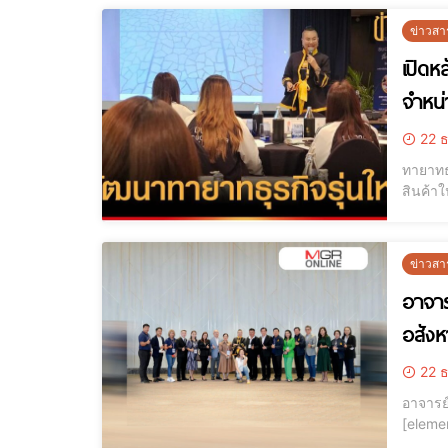
ข่าวสา
เปิดห
จำหน่า
22 ธ
ทายาทธ
สินค้าในบริ
ดร.ภารุ
พัฒนา
ข่าวสา
อาจาร
อสังหา
22 ธ
อาจารย์
[elementor-template id="121
ของประเ