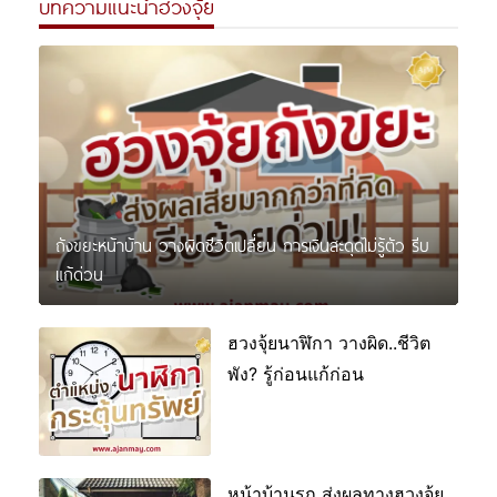
บทความแนะนำฮวงจุ้ย
ถังขยะหน้าบ้าน วางผิดชีวิตเปลี่ยน การเงินสะดุดไม่รู้ตัว รีบ
แก้ด่วน
ฮวงจุ้ยนาฬิกา วางผิด..ชีวิต
พัง? รู้ก่อนแก้ก่อน
หน้าบ้านรก ส่งผลทางฮวงจุ้ย