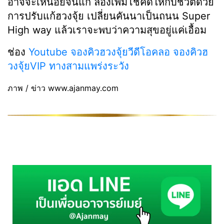
อาจจะเหนื่อยจนแก่ ลองเพิ่มโชคดีให้กับชีวิตด้วย
การปรับแก้ฮวงจุ้ย เปลี่ยนคันนาเป็นถนน Super
High way แล้วเราจะพบว่าความสุขอยู่แค่เอื้อม
ช่อง
Youtube
จองคิวฮวงจุ้ยวีดีโอคลอ
จองคิวฮ
วงจุ้ยVIP
ทางสามแพร่งระวัง
ภาพ / ข่าว www.ajanmay.com