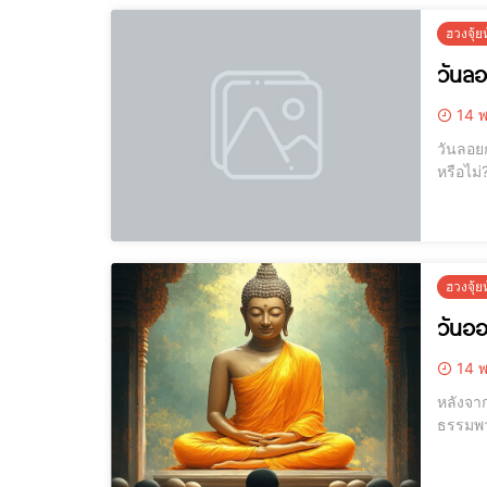
ฮวงจุ้
วันล
14 พ
วันลอยกระทง [elementor-template id="12184"] [elementor-template
หรือไม่? 💸 หลายบ้านเงียบ ๆ แต่รายจ่ายหนักเหมือนมีคนกดโอนเงินออกทุกวัน...บางคนบ่นเลยว่า "หาเท่าไหร่ก็ไม่พอ ใช
ฮวงจุ้
วันออ
14 พ
หลังจา
ธรรมพาให้ชีวิตก้
ลึกซึ้งไม่ใช่
บนี้ไ