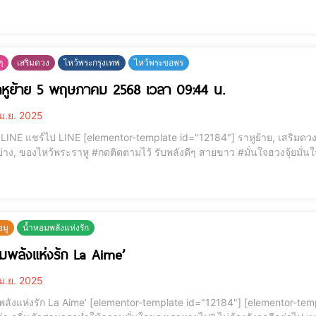
ให้คนมองเห็น ปีที่ 4” แจกแว่นส
นๆ
เสริมดวง
ไหว้พระกรุงเทพ
ไหว้พระขอพร
หูย้าย 5 พฤษภาคม 2568 เวลา 09:44 น.
ม.ย. 2025
มดวงการเงิน, ไหว้พระราหู, ดาวย้าย, ดาวย้ายครั้งใหญ่, ของ
ดตามไว้ รับพลังดีๆ สายขาว #มั่นใจฮวงจุ้ยมั่นใจอาจารย์เมย์ . ยินดีด้วยนะคะ สำหรับ6ราศี เมษ พฤษภ
มิถุน สิงห์ ธนู กุมภ์ ดวงเปิดแล้ว เย้ๆๆๆ ที่ผ่านมาหนักหน่วง ติดๆขัดๆ ทำอะไรก็ไม่ได
ยมู
น้ำหอมพลังแห่งรัก
มพลังแห่งรัก La Aime’
ม.ย. 2025
mentor-template id="12184"] [elementor-template id="12187"] ✨🌸 น้ำหอมพลังแห่งรัก 🌸✨ เคย