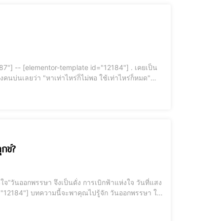
เพราะนาฬิกาบ้านคุณ แขวนผิดตำแหน่งฮวงจุ้ย‼แทนที่จะเรียกทรัพย์ กลับไปกระตุกพลังลบให้เงินรั่วไหล! รีบแก้ไข.. ฮวงจุ้ยเสียหา
กข์?
วันออกพรรษา จึงเป็นดั่ง การเบิกฟ้าแห่งใจ วันที่แสง