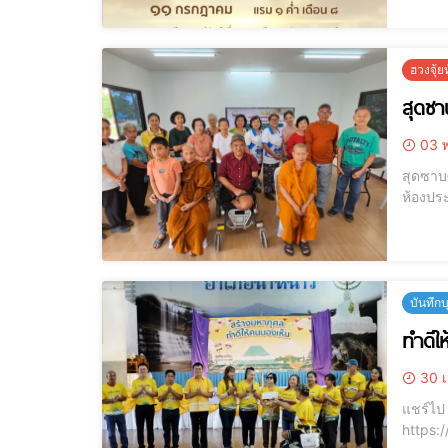
ฮวงจุ้
สุดซา
03 พ
สุดซาบซ
ห้องประชุมสำนักงานเก
เมย์ ดร.จิน
เชี
บันทึก
ทำดีใ
30 เ
แชร์ไป LINE แชร์ไป LINE [elementor-template id="12184"] แจ
https://youtu.