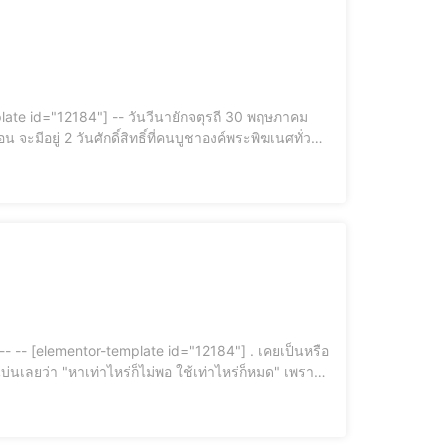
นาฬิกาบ้านคุณ แขวนผิดตำแหน่งฮวงจุ้ย‼แทนที่จะเรียกทรัพย์ กลับไปกระตุกพลังลบให้เงินรั่วไหล! รีบแก้ไข.. ฮวงจุ้ยเส