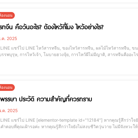
ยห้องนอน
ทจีน คือวันอะไร? ต้องไหว้กี่โมง ไหว้อย่างไร?
.ค. 2025
ีน, ขนมไหว้สารทจีน, ข้อห้ามวันสารทจีน, เทศกาลสารทจีน,
บรรพบุรุษ, การไหว้เจ้า, โมบายฮวงจุ้ย, การไหว้ผีไม่มีญาติ, สารทจีนคือ
ไหว้, ฮวงจุ้ยเสร
ยห้องนอน
้าพรรษา ประวัติ ความสำคัญที่ควรทราบ
.ค. 2025
ใจยังไม่สงบชีวิตวุ่นวาย ไม่มีจังหวะให้หยุดหายใจบทความนี้
ณรู้สึกว่าใจยังไม่สงบชีวิตวุ่นวาย ไม่มีจังหวะให้หยุดหายใจบทความนี้ อาจเป็นคำตอบที่คุณเฝ้ารอค่ะ --
[elementor-template id="12187"] 📖 ประวัติวันเข้าพรรษา “วันเข