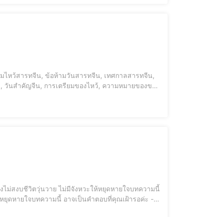
อะไร, วันสำคัญจีน, การเตรียมของไหว้, ความหมายของของ
ิมโชค วันสารทจีน คือวันอะไร? ต้องไหว้กี่โมง ไหว้อย่างไร? . -- ก่อนอ่านบทความนี
้าพรรษา” เป็นวันสำคั