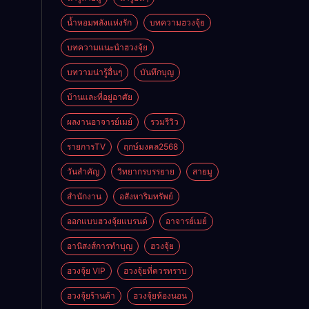
ดี
น้ำหอมพลังแห่งรัก
บทความฮวงจุ้ย
บทความแนะนำฮวงจุ้ย
บทวามน่ารู้อื่นๆ
บันทึกบุญ
บ้านและที่อยู่อาศัย
ผลงานอาจารย์เมย์
รวมรีวิว
รายการTV
ฤกษ์มงคล2568
วันสำคัญ
วิทยากรบรรยาย
สายมู
สำนักงาน
อสังหาริมทรัพย์
ออกแบบฮวงจุ้ยแบรนด์
อาจารย์เมย์
อานิสงส์การทำบุญ
ฮวงจุ้ย
ฮวงจุ้ย VIP
ฮวงจุ้ยที่ควรทราบ
ฮวงจุ้ยร้านค้า
ฮวงจุ้ยห้องนอน