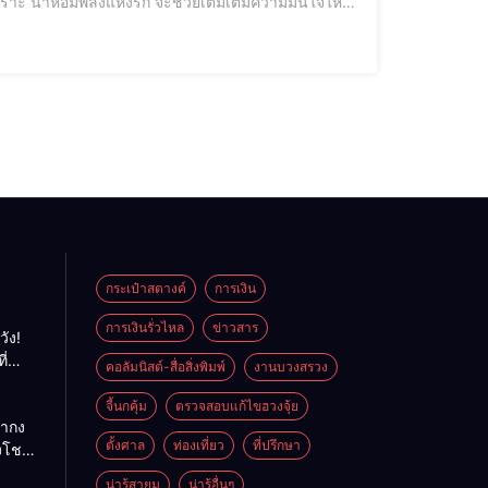
พราะ น้ำหอมพลังแห่งรัก จะช่วยเติมเต็มความมั่นใจให้
ำหอมที่มอบกลิ่นหอมหวานละมุนและน่าหลงไหลอยู่กับคุณกว่า 8 ชั่วโมง+ ทั้งวัน
กระเป๋าสตางค์
การเงิน
การเงินรั่วไหล
ข่าวสาร
วัง!
ี่
คอลัมนิสต์-สื่อสิ่งพิมพ์
งานบวงสรวง
พลัง
ย
จี้นกคุ้ม
ตรวจสอบแก้ไขฮวงจุ้ย
ถ่ากง
ตั้งศาล
ท่องเที่ยว
ที่ปรึกษา
่งโชค
ั่นคง
น่ารู้สายมู
น่ารู้อื่นๆ