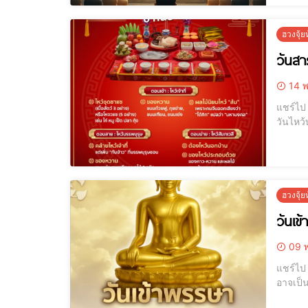
ฮวงจุ้
วันสาร
14 พ
แชร์ไป LINE แชร์ไป LINE ไหว้สารทจีน, ของไหว้สารทจีน, ผลไม้ไหว้สารทจ
วันไหว้
ฮวงจุ้
วันเข
09 พ
แชร์ไป LINE แชร์ไป LINE [elementor-template id="12184"] หากคุณรู้สึกว่า
อาจเป็นคำตอบที่คุณเฝ้ารอค่ะ หากคุ