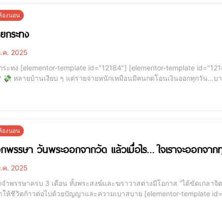
ยห้องนอน
อยกระทง
.ค. 2025
 id="12187"] -- [elementor-template id="12184"] . เคยเป็น
้เท่าไหร่ก็หมด"
ยห้องนอน
กพรรษา วันพระออกจากวัด แล้วเมื่อไร… ใจเราจะออกจากทุ
.ค. 2025
กจำพรรษาครบ 3 เดือน ทั้งพระสงฆ์และฆราวาสต่างมีโอกาส “ได้ขัดเกลาจิตใจ”
าวต่อไปด้วยปัญญาและความเบาสบาย [elementor-template id="12184"] บทความนี้จะพาคุณไปรู้จัก วันออกพรรษา ให้
แค่ความรู้… แต่คือพลังที่คุณจะพาตัวเองกลับมายิ้มให้ชีวิตอีกครั้ง [elementor-template id="12187"] 📍 ชีวิตคุณเคยรู้สึกแบ