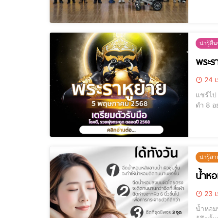
น่ารู้อื่
พระรา
24 เ
แชร์ไป LINE แชร์ไป LINE [elementor-template id="12184"] ราหูย้าย, เสริ
ดำ 8 อย่าง, ของไหว้พระราหู #กดติ
น่ารู้สา
น้ำหอ
23 เ
น้ำหอมพลังแห่งรัก La Aime’ [ele