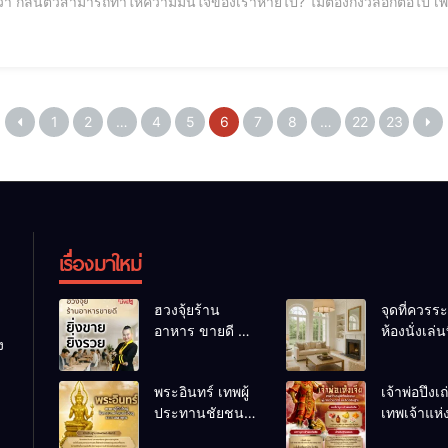
ั้ยว่า กลิ่นตัวสามารถทำให้ความมั่นใจของเราหายไป? ไม่ต้องกังวลอีกต่อไป เ
คุณกลับมาเปล่งประกาย! 💖 🌟 หอมหวานยาวนาน น้
1
2
…
4
5
6
7
8
…
22
23
เรื่องมาใหม่
ฮวงจุ้ยร้าน
จุดที่ควรระ
อาหาร ขายดี ยิ่ง
ห้องนั่งเล่นท
ง
ขายยิ่งรวย!
เผลอทำให้
เคล็ดลับปรับดวง
ชีวิตถดถอ
พระอินทร์ เทพผู้
เจ้าพ่อปึงเ
ปรับร้านให้ลูกค้า
ประทานชัยชนะ
เทพเจ้าแห
แน่นตลอดปี
อำนาจ และ
ลาภ ความม