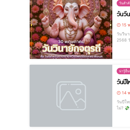
วันสำค
วันวี
15 พ
วันวีนายักจตุรถี 30 พฤษภ
2568 วันมงคลไหว้ขอพร “องค์พระพิฆเนศ”#คลิกอ่านเพื่อเสริมบุญใหญ่! ในแต่ละเดือน จะมีอยู่ 2 วันศักดิ์สิทธิ์ที่คนบูชาองค์พระพิฆเนศทั่ว
โลกรอคอ
น่ารู้อื่
วันปีใ
14 พ
วันปีใหม่ [elementor-template id="12184"] [elementor-template id="12187"] -- -- [elementor-template id
ไม่? 💸 หลายบ้านเงียบ ๆ แต่รายจ่ายหนักเหมือนมีคนกดโอนเงินออกทุกวัน...บางคนบ่นเลยว่า "หาเท่าไหร่ก็ไม่พอ ใช้เท่าไหร่ก็หมด" เพราะ