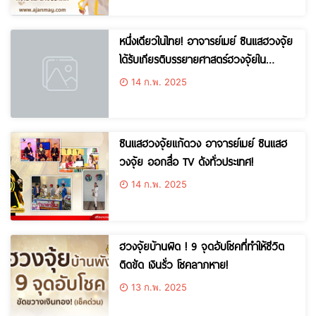
หนึ่งเดียวในไทย! อาจารย์เมย์ ซินแสฮวงจุ้ย
ได้รับเกียรติบรรยายศาสตร์ฮวงจุ้ยใน
ทำเนียบรัฐบาล!
14 ก.พ. 2025
ซินแสฮวงจุ้ยแก้ดวง อาจารย์เมย์ ซินแสฮ
วงจุ้ย ออกสื่อ TV ดังทั่วประเทศ!
14 ก.พ. 2025
ฮวงจุ้ยบ้านผิด ! 9 จุดอับโชคที่ทำให้ชีวิต
ติดขัด เงินรั่ว โชคลาภหาย!
13 ก.พ. 2025