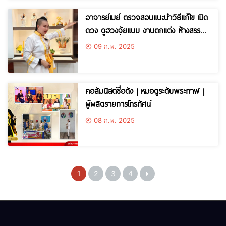
อาจารย์เมย์ ตรวจสอบ​แนะนำวิธีแก้ไข เปิด
ดวง ดูฮวงจุ้ย​แบบ งานตกแต่ง ห้างสรรพ
สินค้าระดับ Luxury
09 ก.พ. 2025
คอลัมนิสต์ชื่อดัง | หมอดูระดับพระกาฬ |
ผู้ผลิตรายการโทรทัศน์
08 ก.พ. 2025
1
2
3
4