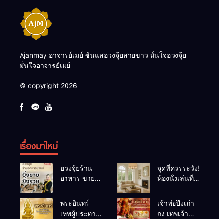
Ajanmay อาจารย์เมย์ ซินแสฮวงจุ้ยสายขาว มั่นใจฮวงจุ้ย
มั่นใจอาจารย์เมย์
© copyright 2026
เรื่องมาใหม่
ฮวงจุ้ยร้าน
จุดที่ควรระวัง!
อาหาร ขายดี
ห้องนั่งเล่นที่
ยิ่งขายยิ่งรวย!
เผลอทำให้
เคล็ดลับปรับ
พลังชีวิต
พระอินทร์
เจ้าพ่อปึงเถ่า
ดวง ปรับร้าน
ถดถอย
เทพผู้ประทาน
กง เทพเจ้า