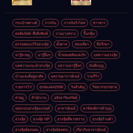
ให้ลูกค้าแน่น
ชัยชนะ
แห่งโชคลาภ
ตลอดปี
อำนาจ และ
ความมั่นคง
ปัญญา
และสุขภาพดี
กระเป๋าสตางค์
การเงิน
การเงินรั่วไหล
ข่าวสาร
คอลัมนิสต์-สื่อสิ่งพิมพ์
งานบวงสรวง
จี้นกคุ้ม
ตรวจสอบแก้ไขฮวงจุ้ย
ตั้งศาล
ท่องเที่ยว
ที่ปรึกษา
น่ารู้สายมู
น่ารู้อื่นๆ
น้ำหอมพลังแห่งรัก
บทความฮวงจุ้ย
บทความแนะนำฮวงจุ้ย
บทวามน่ารู้อื่นๆ
บันทึกบุญ
บ้านและที่อยู่อาศัย
ผลงานอาจารย์เมย์
รวมรีวิว
รายการTV
ฤกษ์มงคล2568
วันสำคัญ
วิทยากรบรรยาย
สายมู
สำนักงาน
อสังหาริมทรัพย์
ออกแบบฮวงจุ้ยแบรนด์
อาจารย์เมย์
อานิสงส์การทำบุญ
ฮวงจุ้ย
ฮวงจุ้ย VIP
ฮวงจุ้ยที่ควรทราบ
ฮวงจุ้ยร้านค้า
ฮวงจุ้ยห้องนอน
ฮวงจุ้ยห้องพระ
เกี่ยวกับอาจารย์เมย์