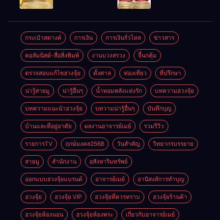
ให้ลูกค้าแน่น
ชัยชนะ
แห่งโชคลาภ
ตลอดปี
อำนาจ และ
ความมั่นคง
ปัญญา
และสุขภาพดี
กระเป๋าสตางค์
การเงิน
การเงินรั่วไหล
ข่าวสาร
คอลัมนิสต์-สื่อสิ่งพิมพ์
งานบวงสรวง
จี้นกคุ้ม
ตรวจสอบแก้ไขฮวงจุ้ย
ตั้งศาล
ท่องเที่ยว
ที่ปรึกษา
น่ารู้สายมู
น่ารู้อื่นๆ
น้ำหอมพลังแห่งรัก
บทความฮวงจุ้ย
บทความแนะนำฮวงจุ้ย
บทวามน่ารู้อื่นๆ
บันทึกบุญ
บ้านและที่อยู่อาศัย
ผลงานอาจารย์เมย์
รวมรีวิว
รายการTV
ฤกษ์มงคล2568
วันสำคัญ
วิทยากรบรรยาย
สายมู
สำนักงาน
อสังหาริมทรัพย์
ออกแบบฮวงจุ้ยแบรนด์
อาจารย์เมย์
อานิสงส์การทำบุญ
ฮวงจุ้ย
ฮวงจุ้ย VIP
ฮวงจุ้ยที่ควรทราบ
ฮวงจุ้ยร้านค้า
ฮวงจุ้ยห้องนอน
ฮวงจุ้ยห้องพระ
เกี่ยวกับอาจารย์เมย์