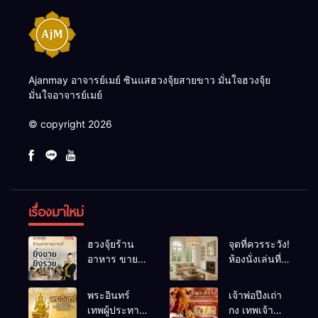
Ajanmay อาจารย์เมย์ ซินแสฮวงจุ้ยสายขาว มั่นใจฮวงจุ้ย
มั่นใจอาจารย์เมย์
© copyright 2026
เรื่องมาใหม่
ฮวงจุ้ยร้าน
จุดที่ควรระวัง!
อาหาร ขายดี
ห้องนั่งเล่นที่
ยิ่งขายยิ่งรวย!
เผลอทำให้
เคล็ดลับปรับ
พลังชีวิต
พระอินทร์
เจ้าพ่อปึงเถ่า
ดวง ปรับร้าน
ถดถอย
เทพผู้ประทาน
กง เทพเจ้า