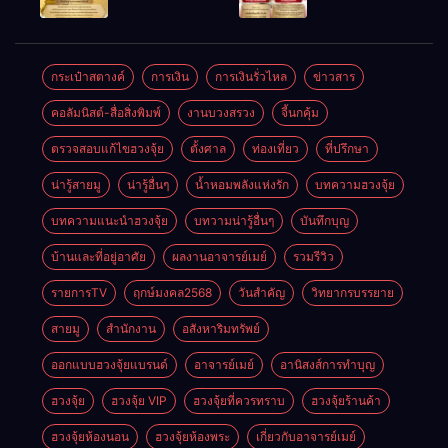
ให้ลูกค้าแน่น
ชัยชนะ
แห่งโชคลาภ
ตลอดปี
อำนาจ และ
ความมั่นคง
ปัญญา
และสุขภาพดี
กระเป๋าสตางค์
การเงิน
การเงินรั่วไหล
ข่าวสาร
คอลัมนิสต์-สื่อสิ่งพิมพ์
งานบวงสรวง
จี้นกคุ้ม
ตรวจสอบแก้ไขฮวงจุ้ย
ตั้งศาล
ท่องเที่ยว
ที่ปรึกษา
น่ารู้สายมู
น่ารู้อื่นๆ
น้ำหอมพลังแห่งรัก
บทความฮวงจุ้ย
บทความแนะนำฮวงจุ้ย
บทวามน่ารู้อื่นๆ
บันทึกบุญ
บ้านและที่อยู่อาศัย
ผลงานอาจารย์เมย์
รวมรีวิว
รายการTV
ฤกษ์มงคล2568
วันสำคัญ
วิทยากรบรรยาย
สายมู
สำนักงาน
อสังหาริมทรัพย์
ออกแบบฮวงจุ้ยแบรนด์
อาจารย์เมย์
อานิสงส์การทำบุญ
ฮวงจุ้ย
ฮวงจุ้ย VIP
ฮวงจุ้ยที่ควรทราบ
ฮวงจุ้ยร้านค้า
ฮวงจุ้ยห้องนอน
ฮวงจุ้ยห้องพระ
เกี่ยวกับอาจารย์เมย์