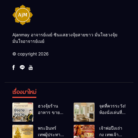
Ajanmay อาจารย์เมย์ ซินแสฮวงจุ้ยสายขาว มั่นใจฮวงจุ้ย
มั่นใจอาจารย์เมย์
© copyright 2026
เรื่องมาใหม่
ฮวงจุ้ยร้าน
จุดที่ควรระวัง!
อาหาร ขายดี
ห้องนั่งเล่นที่
ยิ่งขายยิ่งรวย!
เผลอทำให้
เคล็ดลับปรับ
พลังชีวิต
พระอินทร์
เจ้าพ่อปึงเถ่า
ดวง ปรับร้าน
ถดถอย
เทพผู้ประทาน
กง เทพเจ้า