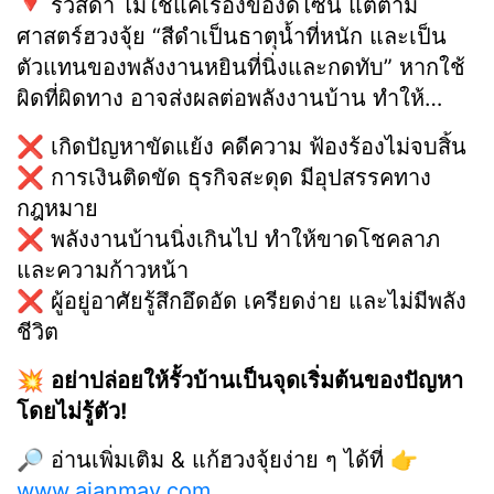
🔻 รั้วสีดำ ไม่ใช่แค่เรื่องของดีไซน์ แต่ตาม
ศาสตร์ฮวงจุ้ย “สีดำเป็นธาตุน้ำที่หนัก และเป็น
ตัวแทนของพลังงานหยินที่นิ่งและกดทับ” หากใช้
ผิดที่ผิดทาง อาจส่งผลต่อพลังงานบ้าน ทำให้…
❌ เกิดปัญหาขัดแย้ง คดีความ ฟ้องร้องไม่จบสิ้น
❌ การเงินติดขัด ธุรกิจสะดุด มีอุปสรรคทาง
กฎหมาย
❌ พลังงานบ้านนิ่งเกินไป ทำให้ขาดโชคลาภ
และความก้าวหน้า
❌ ผู้อยู่อาศัยรู้สึกอึดอัด เครียดง่าย และไม่มีพลัง
ชีวิต
💥
อย่าปล่อยให้รั้วบ้านเป็นจุดเริ่มต้นของปัญหา
โดยไม่รู้ตัว!
🔎 อ่านเพิ่มเติม & แก้ฮวงจุ้ยง่าย ๆ ได้ที่ 👉
www.ajanmay.com