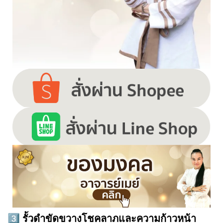
3️⃣ รั้วดำขัดขวางโชคลาภและความก้าวหน้า