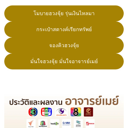
โมบายฮวงจุ้ย รุ่นเงินไหลมา
กระเป๋าสตางค์เรียกทรัพย์
จองคิวฮวงจุ้ย
มั่นใจฮวงจุ้ย มั่นใจอาจารย์เมย์