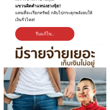
แขวนผิดตำแหน่งฮวงจุ้ย
‼
แทนที่จะเรียกทรัพย์ กลับไปกระตุกพลังลบให้
เงินรั่วไหล!
รีบแก้ไข..